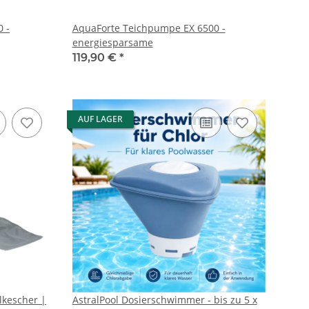
 -
AquaForte Teichpumpe EX 6500 -
energiesparsame
119,90 €
*
AUF LAGER
lkescher |
AstralPool Dosierschwimmer - bis zu 5 x