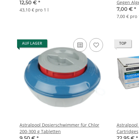
Gegen Alg
12,50 €
*
7,00 €
*
43,10 € pro 1 l
7,00 € pro 
AUF LAGER
TOP
Astralpool Dosierschwimmer für Chlor
Astralpool 
200-300 g Tabletten
Cartridges
9,50 €
*
22,95 €
*