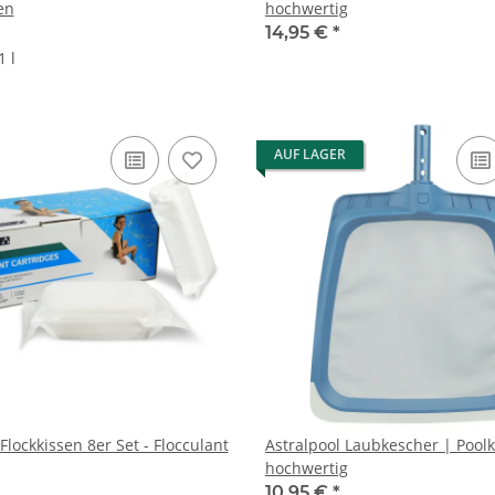
en
hochwertig
14,95 €
*
1 l
AUF LAGER
Flockkissen 8er Set - Flocculant
Astralpool Laubkescher | Pool
hochwertig
10,95 €
*