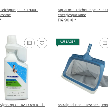
 Teichpumpe EX 12000 -
AquaForte Teichpumpe EX 5000
arsame
energiesparsame
*
114,90 €
*
AUF LAGER
 AlgaStop ULTRA POWER 1 l -
Astralpool Bodenkescher | Poo