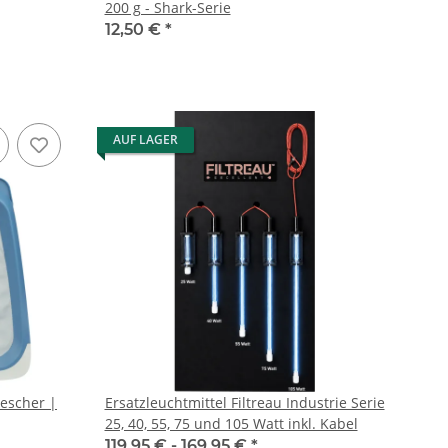
200 g - Shark-Serie
12,50 €
*
AUF LAGER
kescher |
Ersatzleuchtmittel Filtreau Industrie Serie
25, 40, 55, 75 und 105 Watt inkl. Kabel
119,95 € -
169,95 €
*