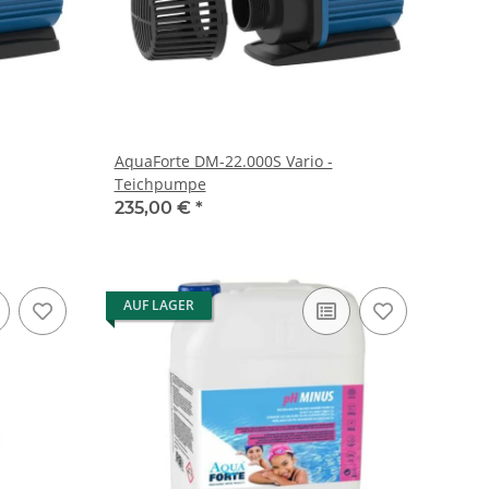
AquaForte DM-22.000S Vario -
Teichpumpe
235,00 €
*
AUF LAGER