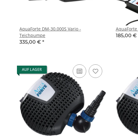
AquaForte DM-30.000S Vario -
AquaForte 
Teichpumpe
185,00 €
335,00 €
*
AUF LAGER