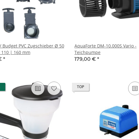
/ Budget PVC Zugschieber Ø 50
AquaForte DM-10.000S Vario -
| 110 | 160 mm
Teichpumpe
 €
*
179,00 €
*
R
TOP