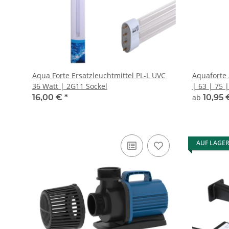
Aqua Forte Ersatzleuchtmittel PL-L UVC
Aquaforte 
36 Watt | 2G11 Sockel
| 63 | 75 
16,00 €
*
ab
10,95
AUF LAGE