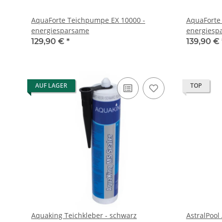
AquaForte Teichpumpe EX 10000 -
AquaForte
energiesparsame
energiesp
129,90 €
*
139,90 €
AUF LAGER
TOP
Aquaking Teichkleber - schwarz
AstralPool