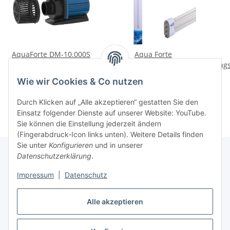
AquaForte DM-10.000S
Aqua Forte
Vario - Teichpumpe
Ersatzleuchtmittel PL-L
Zugs
UVC 36 Watt | 2G11
179,00 €
*
16,00 €
*
Wie wir Cookies & Co nutzen
Sockel
Durch Klicken auf „Alle akzeptieren“ gestatten Sie den
Einsatz folgender Dienste auf unserer Website: YouTube.
Sie können die Einstellung jederzeit ändern
(Fingerabdruck-Icon links unten). Weitere Details finden
Sie unter
Konfigurieren
und in unserer
Datenschutzerklärung
.
Informationen
Impressum
|
Datenschutz
Alle akzeptieren
Gesetzliche Informationen