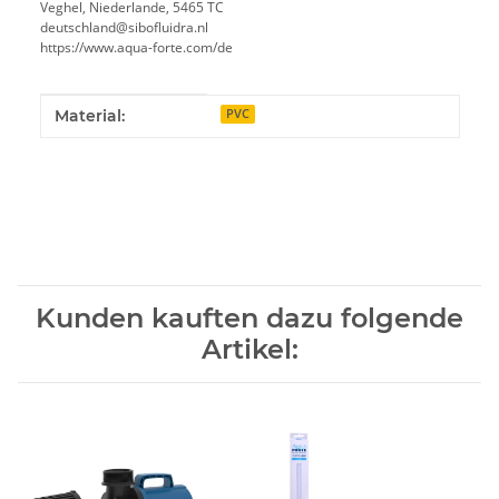
Veghel, Niederlande, 5465 TC
deutschland@sibofluidra.nl
https://www.aqua-forte.com/de
Produkteigenschaft
Wert
Material:
PVC
Kunden kauften dazu folgende
Artikel: