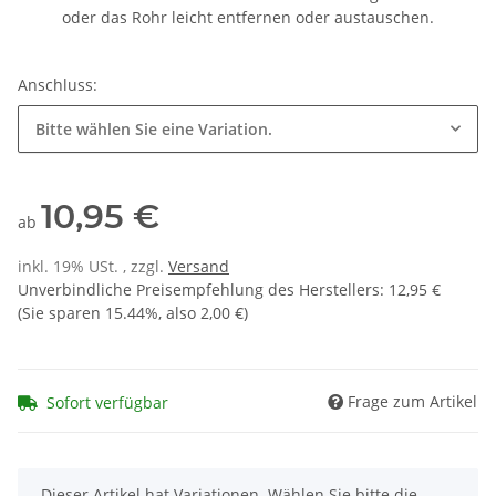
oder das Rohr leicht entfernen oder austauschen.
Anschluss:
Bitte wählen Sie eine Variation.
10,95 €
ab
inkl. 19% USt. , zzgl.
Versand
Unverbindliche Preisempfehlung des Herstellers
:
12,95 €
(Sie sparen
15.44%
, also
2,00 €
)
Frage zum Artikel
Sofort verfügbar
x
Dieser Artikel hat Variationen. Wählen Sie bitte die