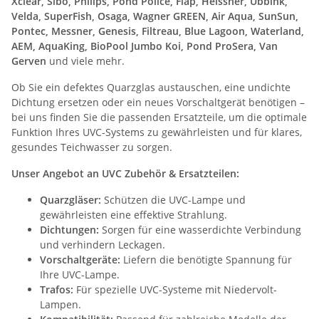
Xclear, Sibo, Philips, Pond Police, Fiap, Heissner, Ubbink,
Velda, SuperFish, Osaga, Wagner GREEN, Air Aqua, SunSun,
Pontec, Messner, Genesis, Filtreau, Blue Lagoon, Waterland,
AEM, AquaKing, BioPool Jumbo Koi, Pond ProSera, Van
Gerven
und viele mehr.
Ob Sie ein defektes Quarzglas austauschen, eine undichte
Dichtung ersetzen oder ein neues Vorschaltgerät benötigen –
bei uns finden Sie die passenden Ersatzteile, um die optimale
Funktion Ihres UVC-Systems zu gewährleisten und für klares,
gesundes Teichwasser zu sorgen.
Unser Angebot an UVC Zubehör & Ersatzteilen:
Quarzgläser:
Schützen die UVC-Lampe und
gewährleisten eine effektive Strahlung.
Dichtungen:
Sorgen für eine wasserdichte Verbindung
und verhindern Leckagen.
Vorschaltgeräte:
Liefern die benötigte Spannung für
Ihre UVC-Lampe.
Trafos:
Für spezielle UVC-Systeme mit Niedervolt-
Lampen.