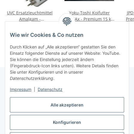
UVC Ersatzleuchtmittel
Yoku-Toshi Koifutter
JPD
Amalgam -
YT36Ax - Premium 15 kg
Pre
Asymmetrische
- Sack 6 mm
44,00 €
*
89,90 €
*
Anordnung / Trapez 40
5,99 € pro 1 kg
Wie wir Cookies & Co nutzen
Watt / 357 mm
Durch Klicken auf „Alle akzeptieren“ gestatten Sie den
Einsatz folgender Dienste auf unserer Website: YouTube.
Sie können die Einstellung jederzeit ändern
(Fingerabdruck-Icon links unten). Weitere Details finden
Sie unter
Konfigurieren
und in unserer
Datenschutzerklärung
.
Informationen
Impressum
|
Datenschutz
Alle akzeptieren
Gesetzliche Informationen
Konfigurieren
Vertrag widerrufen