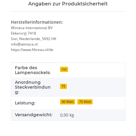
Angaben zur Produktsicherheit
Herstellerinformationen:
Wimäca International BV
Ekkersrijt 7418
Son, Niederlande, 5692 HK
info@wimaca.nl
https://www.filtreau.nl/de
Farbe des
Produkteigenschaft
Wert
rot
Lampensockels:
Anordnung
T5
Steckverbindun
g:
40 Watt
75 Watt
Leistung:
Versandgewicht:
0,90 kg